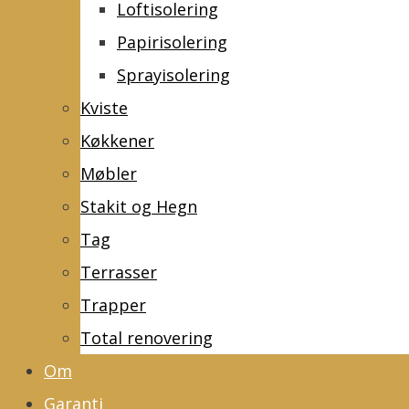
Loftisolering
Papirisolering
Sprayisolering
Kviste
Køkkener
Møbler
Stakit og Hegn
Tag
Terrasser
Trapper
Total renovering
Om
Garanti