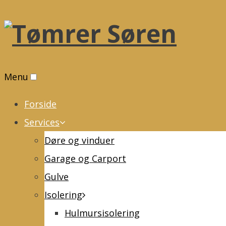
Menu
Forside
Services
Døre og vinduer
Garage og Carport
Gulve
Isolering
Hulmursisolering