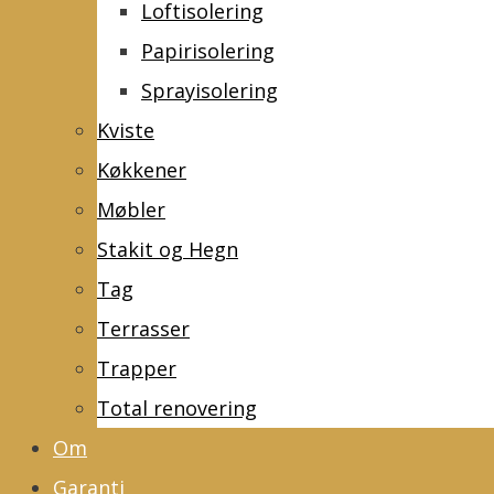
Loftisolering
Papirisolering
Sprayisolering
Kviste
Køkkener
Møbler
Stakit og Hegn
Tag
Terrasser
Trapper
Total renovering
Om
Garanti