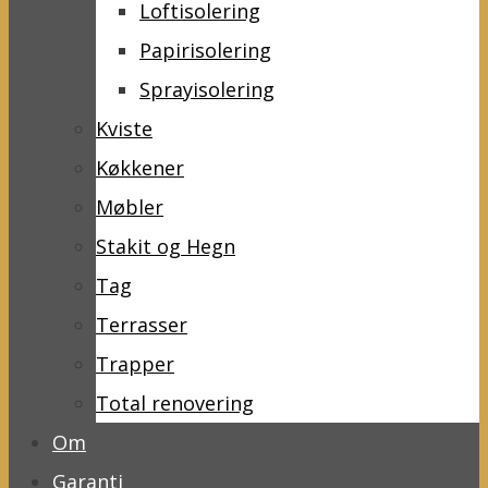
Loftisolering
Papirisolering
Sprayisolering
Kviste
Køkkener
Møbler
Stakit og Hegn
Tag
Terrasser
Trapper
Total renovering
Om
Garanti